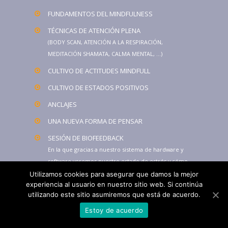
FUNDAMENTOS DEL MINDFULNESS
TÉCNICAS DE ATENCIÓN PLENA
(BODY SCAN, ATENCIÓN A LA RESPIRACIÓN,
MEDITACIÓN SHAMATA, CALMA MENTAL, …)
CULTIVO DE ACTITUDES MINDFULL
CULTIVO DE ESTADOS POSITIVOS
ANCLAJES
UNA NUEVA FORMA DE PENSAR
SESIÓN DE BIOFEEDBACK
En la que gracias a nuestro sistema de hardware y
software veremos nuestro estado de estrés y cómo
las técnicas afectan al mismo de forma instantánea.
Utilizamos cookies para asegurar que damos la mejor
experiencia al usuario en nuestro sitio web. Si continúa
4 y 8 semanas (90 minutos presenciales más prácticas
utilizando este sitio asumiremos que está de acuerdo.
guiadas y tutorizadas semanales)
Estoy de acuerdo
SABER MÁS