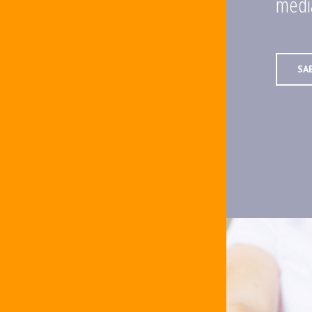
media
SA