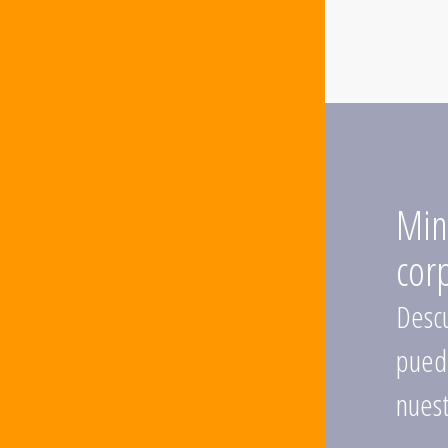
Min
cor
Descu
puede
nuest