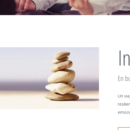
I
En bu
Un via
resili
emocio