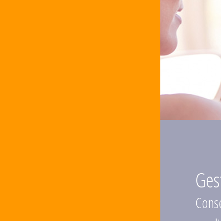
Ges
Conse