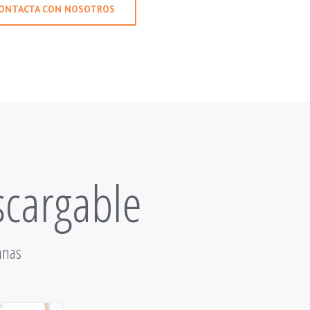
ONTACTA CON NOSOTROS
scargable
anas