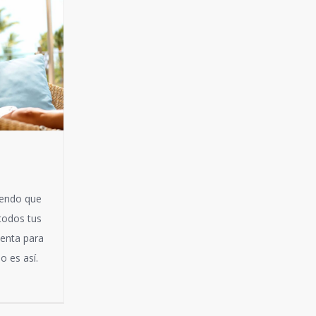
iendo que
 todos tus
ienta para
o es así.