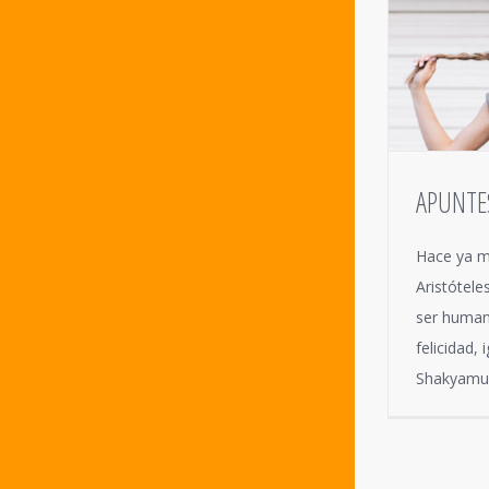
APUNTES
Hace ya m
Aristótele
ser human
felicidad,
Shakyamun