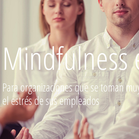
Mindfulness 
Para organizaciones que se toman muy
el estrés de sus empleados